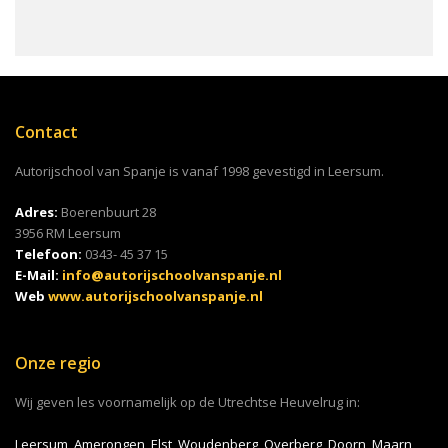
Contact
Autorijschool van Spanje is vanaf 1998 gevestigd in Leersum.
Adres:
Boerenbuurt 28
3956 RM Leersum
Telefoon:
0343- 45 37 15
E-Mail:
info@autorijschoolvanspanje.nl
Web
www.autorijschoolvanspanje.nl
Onze regio
Wij geven les voornamelijk op de Utrechtse Heuvelrug in:
Leersum, Amerongen, Elst, Woudenberg, Overberg, Doorn, Maarn,